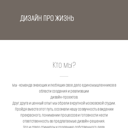
ДИЗАЙН ПРО ЖИЗНЬ
Кто мы?
Мы - команда знающих и любящих свое дело единомышленников в
области создания и реализации
дизайн-проектов.
Друг друга и ценный опыт мы обрели в крупной московской студии.
Пройдя вместе этот путь, осознали нашу созвучность в видении
прекрасного, понимании процессов и готовности нести
ответственность за предлагаемые дизайн-решения.
Это и стало стимулом к созданию собственного дела.