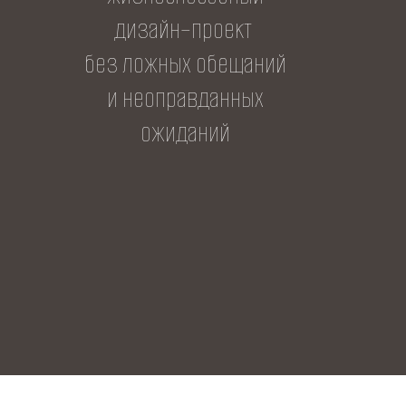
дизайн–проект
без ложных обещаний
и неоправданных
ожиданий